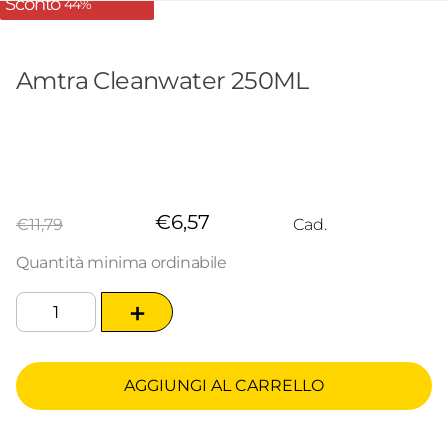
Sconto
44%
Amtra Cleanwater 250ML
€
6
,
57
€
11
,
79
Cad.
Quantità minima ordinabile
＋
AGGIUNGI AL CARRELLO