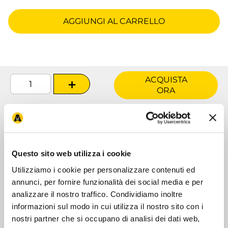
AGGIUNGI AL CARRELLO
ACQUISTA
＋
ORA
Scopri di più su:
Cartucce Filtranti per Filtro EasyCrystal
Questo sito web utilizza i cookie
Utilizziamo i cookie per personalizzare contenuti ed
annunci, per fornire funzionalità dei social media e per
Descrizione
analizzare il nostro traffico. Condividiamo inoltre
informazioni sul modo in cui utilizza il nostro sito con i
nostri partner che si occupano di analisi dei dati web,